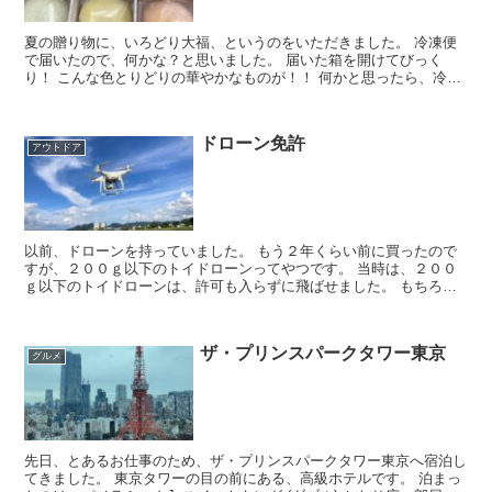
夏の贈り物に、いろどり大福、というのをいただきました。 冷凍便
で届いたので、何かな？と思いました。 届いた箱を開けてびっく
り！ こんな色とりどりの華やかなものが！！ 何かと思ったら、冷凍
された大福でした。 説明書を見ると、自然...
ドローン免許
アウトドア
以前、ドローンを持っていました。 もう２年くらい前に買ったので
すが、２００ｇ以下のトイドローンってやつです。 当時は、２００
ｇ以下のトイドローンは、許可も入らずに飛ばせました。 もちろん
飛行が許されている場所でですよ。 ですから...
ザ・プリンスパークタワー東京
グルメ
先日、とあるお仕事のため、ザ・プリンスパークタワー東京へ宿泊し
てきました。 東京タワーの目の前にある、高級ホテルです。 泊まっ