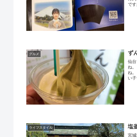
ず
グルメ
仙台で
ね。 宮城県は、ずんだの生産地です。 ずんだ餅などがおいしい
ね。 仙台駅で買ったのですが、ずんだ茶寮という有名なお店です
い子
塩
ライフスタイル
宮城