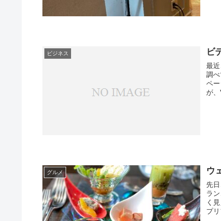
ビ
ビジネス
最近
調べてみました。
ページ
が、
ウ
グルメ
先日、
ラン、
く見え
プリ