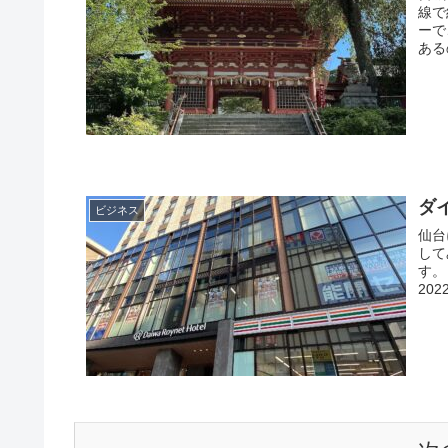
線で
ーで、神社
ある
ダ
ビジネス
仙台
して
す。 ダイワロイネットホテルは、仙台に3つあります。 仙台西
20