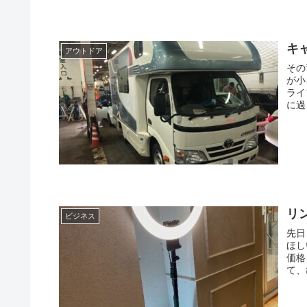
キ
アウトドア
その
が小
ライフを楽
に過
リ
ビジネス
先日、
ほしい、と
価格