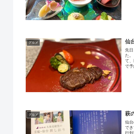
仙
グルメ
先日
た。 以前にも行ったことがあって、とてもおいしかったのです。
て、
で予
萩
グルメ
仙台の銘菓、
できてました。 何
行列でした。 いくら